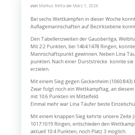
von
Markus Retta
on
März 1, 2026
Bei sechs Wettkämpfen in dieser Woche konnte
Auflagemannschaften auf Bezirksebene konnt
Den Tabellenzweiten der Gauoberliga, Welbha
Mit 2:2 Punkten, bei 1464:1478 Ringen, konnt
Mannschaftspunkt gewinnen. Neben Lina Täuf
punkten. Nach einer Durststrecke konnte si
erzielen.
Mit einem Sieg gegen Geckenheim (1060:843)
Zwar folgt noch ein Wettkampftag, an diesem 
mit 10:6 Punkten im Mittelfeld.
Einmal mehr war Lina Täufer beste Einzelschütz
Mit einem knappen Sieg kehrte unsere Zeite J
1017:1019 Ringen, entschieden den Wettkampf
aktuell 10:4 Punkten, noch Platz 3 möglich.