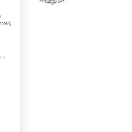
e
stein)
ach