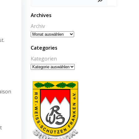
Archives
Archiv
t.
Categories
Kategorien
aison
t