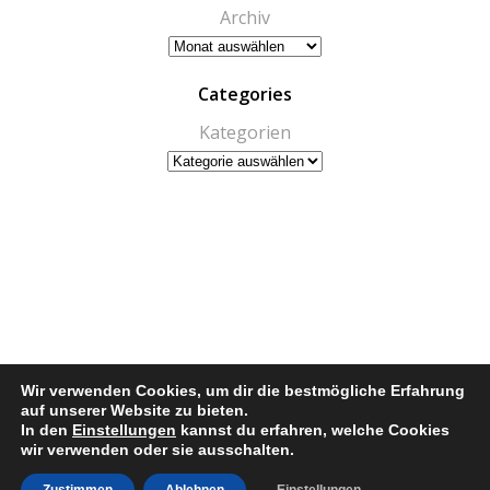
Archiv
Categories
Kategorien
Wir verwenden Cookies, um dir die bestmögliche Erfahrung
auf unserer Website zu bieten.
© 2026 Schützenverein 1889 Ickelheim e.V.. Erstellt mit
In den
Einstellungen
kannst du erfahren, welche Cookies
wir verwenden oder sie ausschalten.
WordPress und
ColibriWP Theme
.