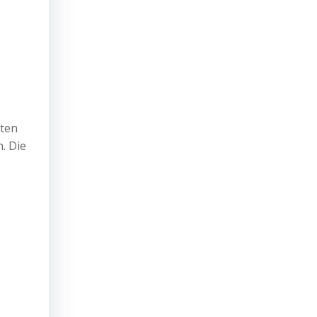
ften
. Die