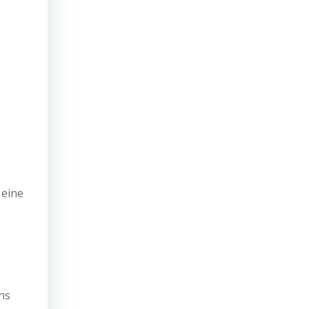
 eine
ns