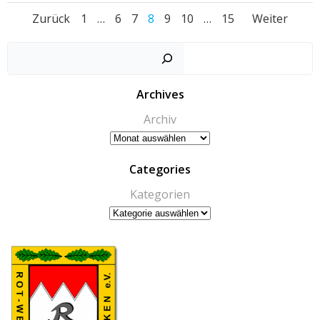
Beitragsnavigation
Beitragsnavigatio
Beitr
Seite
Seite
Seite
Seite
Seite
Seite
Seite
Zurück
1
…
6
7
8
9
10
…
15
Weiter
Archives
Archiv
Categories
Kategorien